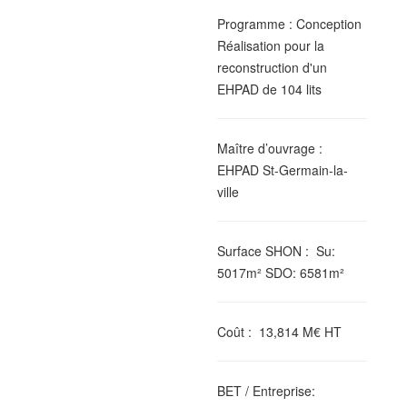
Programme
: Conception
Réalisation pour la
reconstruction d'un
EHPAD de 104 lits
Maître d’ouvrage
:
EHPAD St-Germain-la-
ville
Surface SHON
: Su:
5017m² SDO: 6581m²
Coût
: 13,814 M€ HT
BET / Entreprise
: