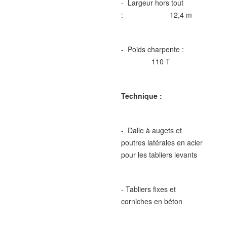
- Largeur hors tout
: 12,4 m
- Poids charpente :
110 T
Technique :
- Dalle à augets et
poutres latérales en acier
pour les tabliers levants
- Tabliers fixes et
corniches en béton