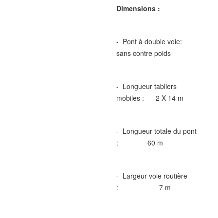
Dimensions :
- Pont à double voie:
sans contre poids
- Longueur tabliers
mobiles : 2 X 14 m
- Longueur totale du pont
: 60 m
- Largeur voie routière
: 7 m